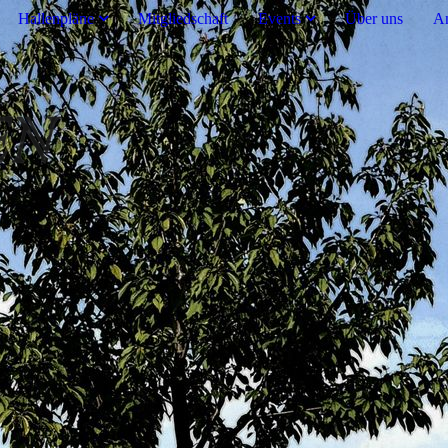
Hallenpläne
Mitgliedschaft
Events
Über uns
An