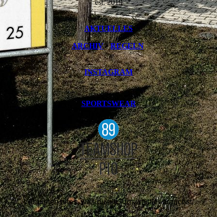
est. 2019
AKTUELLES
ARCHIV
•
REGELN
INSTAGRAM
SPORTSWEAR
Wir bieten alles, was du als Armwrestler brauchst: