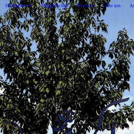
Hallenpläne
Mitgliedschaft
Events
Über uns
An
Armwrestling TSV Graben