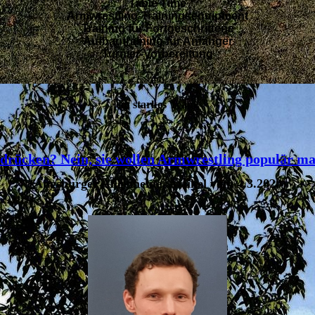
Table Time
Armwrestling-Trainingsequipment
Training für Fortgeschrittene
Aufbautraining für Anfänger
Turnier-Vorbereitung
und
ein starkes Team!
rücken? Nein, sie wollen Armwrestling populär m
(Augsburger Allgemeine, Artikel vom 4.3.2020)